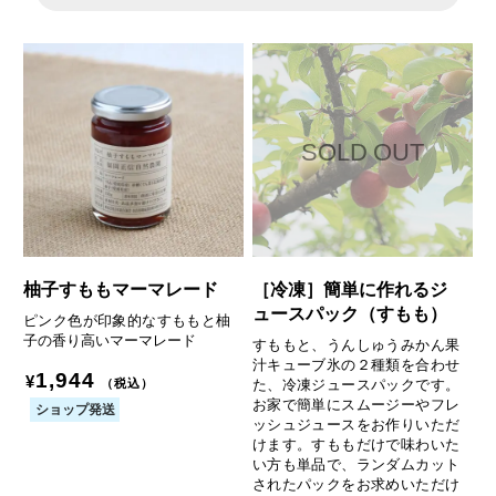
柚子すももマーマレード
［冷凍］簡単に作れるジ
ュースパック（すもも）
ピンク色が印象的なすももと柚
子の香り高いマーマレード
すももと、うんしゅうみかん果
汁キューブ氷の２種類を合わせ
1,944
¥
た、冷凍ジュースパックです。
（税込）
お家で簡単にスムージーやフレ
ショップ発送
ッシュジュースをお作りいただ
けます。すももだけで味わいた
い方も単品で、ランダムカット
されたパックをお求めいただけ