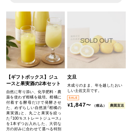
【ギフトボックス】ジュ
文旦
ースと果実酒の2本セット
木成りのまま、年を越したおい
しい土佐文旦です。
自然に寄り添い、化学肥料・農
薬を使わず柑橘を栽培。柑橘に
付着する酵母だけで発酵させ
1,847
〜
¥
農園直送
（税込）
た、めずらしい自然派「柑橘の
果実酒」と、丸ごと果実を絞っ
た「100％ストレートジュース」
を1本ずつお入れした、大切な
方の好みに合わせて選べる特別