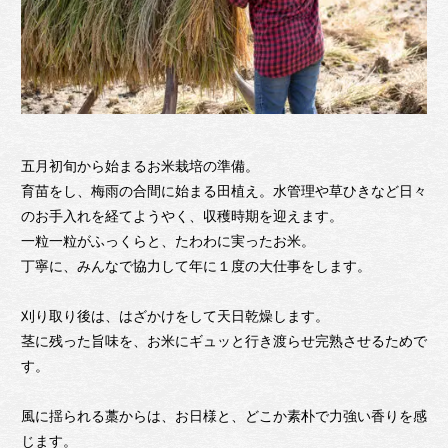
五月初旬から始まるお米栽培の準備。
育苗をし、梅雨の合間に始まる田植え。水管理や草ひきなど日々
のお手入れを経てようやく、収穫時期を迎えます。
一粒一粒がふっくらと、たわわに実ったお米。
丁寧に、みんなで協力して年に１度の大仕事をします。
刈り取り後は、はざかけをして天日乾燥します。
茎に残った旨味を、お米にギュッと行き渡らせ完熟させるためで
す。
風に揺られる藁からは、お日様と、どこか素朴で力強い香りを感
じます。