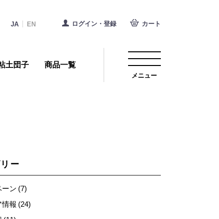
ログイン・登録
カート
JA
EN
粘土団子
商品一覧
メニュー
ゴリー
ン (7)
報 (24)