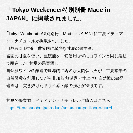
「Tokyo Weekender特別別冊 Made in
JAPAN」に掲載されました。
「Tokyo Weekender特別別冊 Made in JAPAN」に甘夏ペティア
ン・ナチュレルが掲載されました。
自然農×自然派、世界的に希少な甘夏の果実酒。
当園の甘夏を使い、亜硫酸を一切使用せずに白ワインと同じ製法
で醸造した「甘夏の果実酒」。
自然派ワインの醸造で世界的に著名な大岡弘武氏が、甘夏本来の
自然酵母を利用しながら非加熱 無濾過で仕上げた自然派の微発
砲酒は、突き抜けたドライ感・酸の強さが特徴です。
甘夏の果実酒 ペティアン・ナチュレルご購入はこちら
https://f-masanobu.jp/product/amanatsu-petillant-naturel