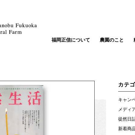
福岡正信について
農園のこと
カテ
キャンペー
メディア情
徒然日記 
新着商品