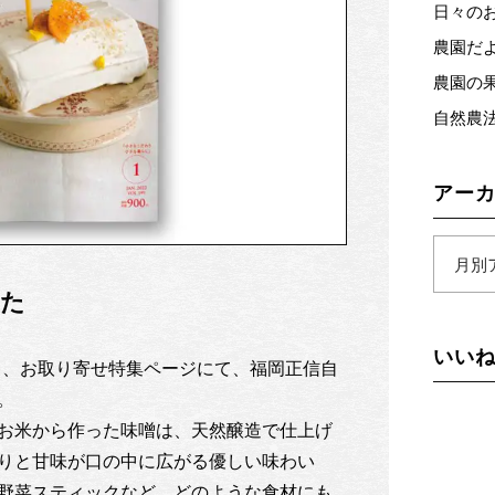
日々のお知
農園だよ
農園の果物
自然農法
アー
した
いいね
なげる、お取り寄せ特集ページにて、福岡正信自
。
お米から作った味噌は、天然醸造で仕上げ
りと甘味が口の中に広がる優しい味わい
野菜スティックなど、どのような食材にも