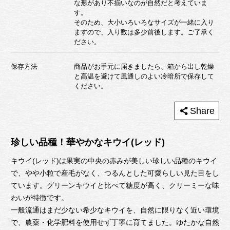
な形があり不揃いなのが自然だと考えていま
す。
そのため、大小いろいろなサイズが一緒に入り
ますので、入り数は多少前後します。ご了承く
ださい。
保存方法
商品がお手元に届きましたら、箱から出し乾燥
と高温を避けて風通しのよい冷暗所で保存して
ください。
コピーしました
Share
珍しい品種！華やかなキウイ(レッド)
キウイ(レッド)は果実の中央の赤みが美しい珍しい品種のキウイ
で、やや小粒で産毛がなく、つるんとした可愛らしい見た目をし
ています。グリーンキウイと比べて糖度が高く、クリーミーな味
わいが特徴です。
一般流通はまだ少ない希少なキウイを、自然に限りなく近い環境
で、農薬・化学肥料を使用せず丁寧に育てました。ゆたかな自然