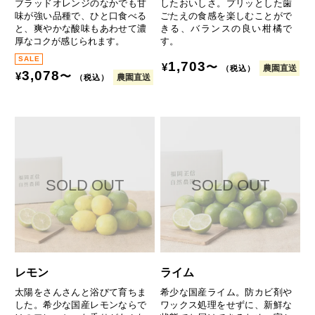
ブラッドオレンジのなかでも甘
したおいしさ。プリッとした歯
味が強い品種で、ひと口食べる
ごたえの食感を楽しむことがで
と、爽やかな酸味もあわせて濃
きる、バランスの良い柑橘で
厚なコクが感じられます。
す。
1,703
〜
¥
農園直送
（税込）
3,078
〜
¥
農園直送
（税込）
レモン
ライム
太陽をさんさんと浴びて育ちま
希少な国産ライム。防カビ剤や
した。希少な国産レモンならで
ワックス処理をせずに、新鮮な