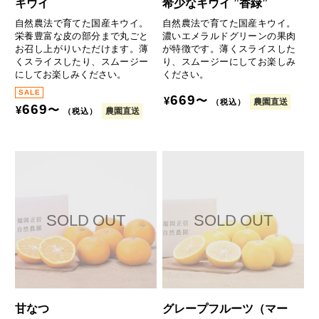
キウイ
希少なキウイ ”香緑”
自然農法で育てた国産キウイ。
自然農法で育てた国産キウイ。
栄養豊富な皮の部分まで丸ごと
濃いエメラルドグリーンの果肉
お召し上がりいただけます。薄
が特徴です。薄くスライスした
くスライスしたり、スムージー
り、スムージーにしてお楽しみ
にしてお楽しみください。
ください。
669
〜
¥
農園直送
（税込）
669
〜
¥
農園直送
（税込）
甘なつ
グレープフルーツ（マー