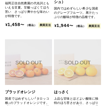
シュ）
福岡正信自然農園の代名詞とも
いえる甘夏。甘酸っぱくてほろ
国内ではめずらしい希少な国産
苦い さっぱり爽やかな味わい
のグレープフルーツ。果汁たっ
が特徴です。
ぷりの酸味が特徴の品種です。
1,458
〜
1,944
¥
農園直送
〜
（税込）
¥
農園直送
（税込）
ブラッドオレンジ
はっさく
国産ではめずらしい「タロッコ
上品な甘味とほどよい酸味に独
種」のブラッドオレンジです。
特のほろ苦さがあり、さっぱり