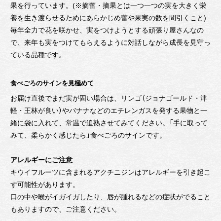
果を行っています。(※摘蕾・摘果とは一つ一つの実を大きく栄
養を生き渡らせるためにあらかじめ蕾や果実の数を間引くこと)
毎年全力で花を咲かせ、実をつけようとする頑張り屋さんなの
で、来年も実をつけてもらえるように対話しながら成長を見守っ
ている品種です。
食べごろのサインを見極めて
お届け直後でまだ実が固い場合は、リンゴ（ジョナゴールド・津
軽・王林が良い）やバナナなどのエチレンガスを発する果物と一
緒に袋に入れて、常温で追熟させてみてください。「手に取って
みて、柔らかく感じたら」食べごろのサインです。
アレルギーにご注意
キウイフルーツに含まれるアクチニジンはアレルギーを引き起こ
す可能性があります。
口の中や喉がイガイガしたり、唇が腫れるなどの症状がでること
もありますので、ご注意ください。