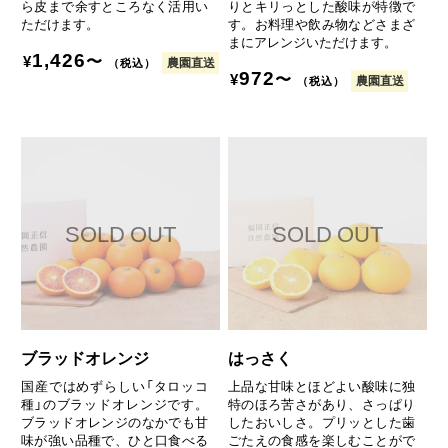
ら皮まで余すところなく活用い
りとキリっとした酸味が特徴で
ただけます。
す。お料理や飲み物などさまざ
まにアレンジいただけます。
1,426
〜
¥
農園直送
（税込）
972
〜
¥
農園直送
（税込）
ブラッドオレンジ
はっさく
国産ではめずらしい「タロッコ
上品な甘味とほどよい酸味に独
種」のブラッドオレンジです。
特のほろ苦さがあり、さっぱり
ブラッドオレンジのなかでも甘
したおいしさ。プリッとした歯
味が強い品種で、ひと口食べる
ごたえの食感を楽しむことがで