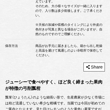
えています。
そのため、大小様々なサイズが一緒に入ります
ので、入り数は多少前後します。ご了承くださ
い。
※天候の加減や収穫のタイミングにより外皮の
色付きが写真と異なる場合がございますが、自
然のものですのでご理解ください。
保存方法
商品がお手元に届きましたら、箱から出し乾燥
と高温を避けて風通しのよい冷暗所で保存して
ください。
コピーしました
Share
ジューシーで食べやすく、ほど良く締まった果肉
が特徴の弓削瓢柑
瓢箪（ひょうたん）のような細長い形で、生産農家が少なく市場に
は殆ど流通していない希少な柑橘です。当園では今回が初めての
ご案内となります。見た目はレモンのような黄色い果実ですが、