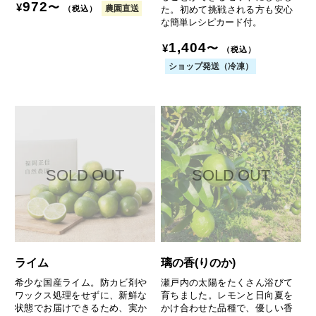
972
〜
¥
た。初めて挑戦される方も安心
農園直送
（税込）
な簡単レシピカード付。
1,404
〜
¥
（税込）
ショップ発送（冷凍）
ライム
璃の香(りのか)
希少な国産ライム。防カビ剤や
瀬戸内の太陽をたくさん浴びて
ワックス処理をせずに、新鮮な
育ちました。レモンと日向夏を
状態でお届けできるため、実か
かけ合わせた品種で、優しい香