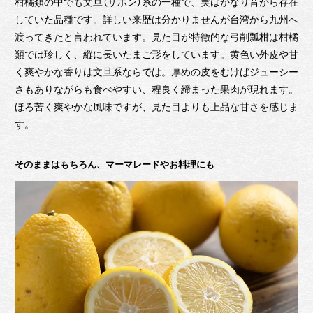
柑橘類の中でも文旦（ザボン）系の一種で、実はかなり昔から存在
していた品種です。詳しい来歴は分かりませんが台湾から九州へ
渡ってきたと言われています。見た目が特徴的な弓削瓢柑は柑橘
類では珍しく、縦に長いたまご形をしています。黄色い外皮や甘
く爽やかな香りは文旦系ならでは。厚めの皮をむけばジューシー
さもありながらも食べやすい、程良く締まった果肉が現れます。
ほろ苦く爽やかな風味ですが、見た目よりも上品な甘さを感じま
す。
そのままはもちろん、マーマレードやお料理にも