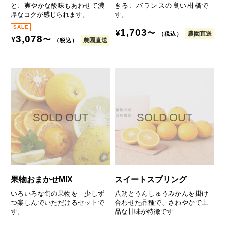
と、爽やかな酸味もあわせて濃
きる、バランスの良い柑橘で
厚なコクが感じられます。
す。
1,703
〜
¥
農園直送
（税込）
3,078
〜
¥
農園直送
（税込）
果物おまかせMIX
スイートスプリング
いろいろな旬の果物を 少しず
八朔とうんしゅうみかんを掛け
つ楽しんでいただけるセットで
合わせた品種で、さわやかで上
す。
品な甘味が特徴です